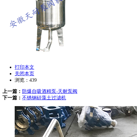
打印本文
关闭本页
浏览：
439
上一篇：
防爆自吸酒精泵-天耐泵阀
下一篇：
不锈钢硅藻土过滤机