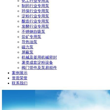
化工行业专用泵
制药行业专用泵
环保行业专用泵
淀粉行业专用泵
酿造行业专用泵
发酵行业专用泵
不锈钢自吸泵
盐矿专用泵
导热油泵
磁力泵
屏蔽泵
机械及釜用机械密封
薯类成套淀粉设备
阀门管件及泵易损件
案例展示
资质荣誉
联系我们