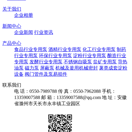
关于我们
企业相册
新闻中心
企业新闻
行业资讯
产品中心
食品行业专用泵
酒精行业专用泵
化工行业专用泵
制药
行业专用泵
环保行业专用泵
淀粉行业专用泵
酿造行业
专用泵
发酵行业专用泵
不锈钢自吸泵
盐矿专用泵
导热
油泵
磁力泵
屏蔽泵
机械及釜用机械密封
薯类成套淀粉
设备
阀门管件及泵易损件
联系我们
电 话：0550-7989788
传 真：0550-7962088
手机：
13359007588
邮 箱：13359007588@qq.com
地 址：安徽
省滁州市天长市永丰镇工业园区