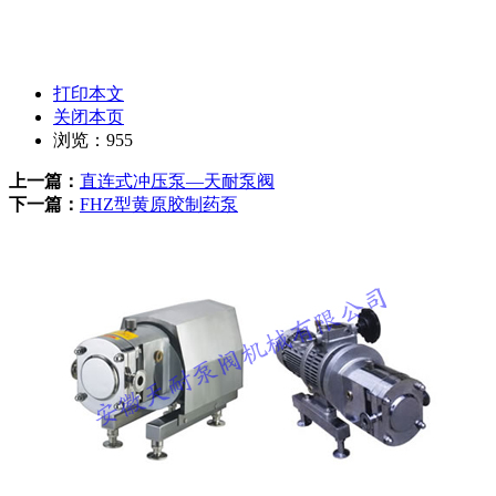
打印本文
关闭本页
浏览：
955
上一篇：
直连式冲压泵—天耐泵阀
下一篇：
FHZ型黄原胶制药泵