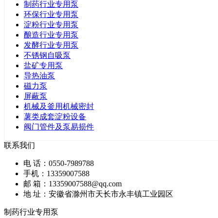
制药行业专用泵
环保行业专用泵
淀粉行业专用泵
酿造行业专用泵
发酵行业专用泵
不锈钢自吸泵
盐矿专用泵
导热油泵
磁力泵
屏蔽泵
机械及釜用机械密封
薯类成套淀粉设备
阀门管件及泵易损件
联系我们
电 话：0550-7989788
手机：13359007588
邮 箱：13359007588@qq.com
地 址：安徽省滁州市天长市永丰镇工业园区
制药行业专用泵