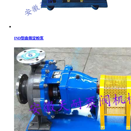
IND型曲筛淀粉泵