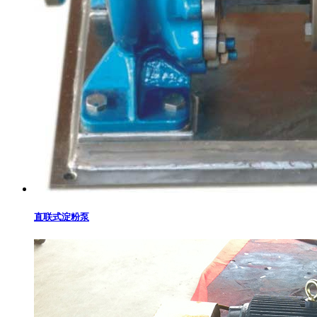
直联式淀粉泵