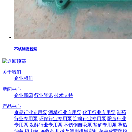
不锈钢淀粉泵
关于我们
企业相册
新闻中心
企业新闻
行业资讯
技术支持
产品中心
食品行业专用泵
酒精行业专用泵
化工行业专用泵
制药
行业专用泵
环保行业专用泵
淀粉行业专用泵
酿造行业
专用泵
发酵行业专用泵
不锈钢自吸泵
盐矿专用泵
导热
油泵
磁力泵
屏蔽泵
机械及釜用机械密封
薯类成套淀粉