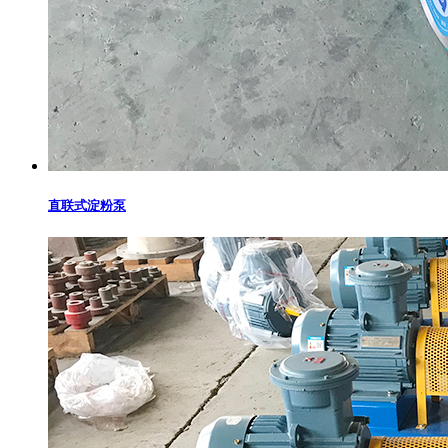
直联式淀粉泵